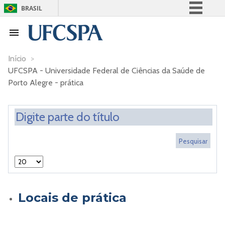
BRASIL
Simplifique!
Comunica BR
Participe
Início
>
UFCSPA - Universidade Federal de Ciências da Saúde de
Acesso à informação
Porto Alegre - prática
Legislação
Canais
Locais de prática