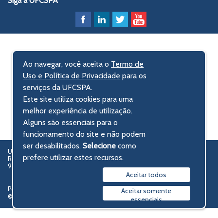
Siga a UFCSPA
Ao navegar, você aceita o
Termo de
Uso e Política de Privacidade
para os
serviços da UFCSPA.
Este site utiliza cookies para uma
melhor experiência de utilização.
Alguns são essenciais para o
funcionamento do site e não podem
ser desabilitados.
Selecione
como
UFCSPA – Universidade Federal de Ciências da Saúde de Porto Alegre
prefere utilizar estes recursos.
Rua Sarmento Leite, 245 - Centro Histórico
90050-170 Porto Alegre, RS, Brasil
Aceitar todos
Política de privacidade
Aceitar somente
© 2009-2026 UFCSPA
essenciais