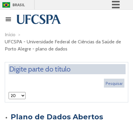
BRASIL
Simplifique!
Comunica BR
Participe
Início
>
UFCSPA - Universidade Federal de Ciências da Saúde de
Acesso à informação
Porto Alegre - plano de dados
Legislação
Canais
Plano de Dados Abertos