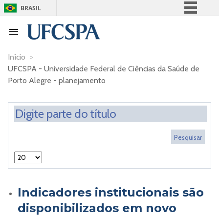
BRASIL
Simplifique!
Comunica BR
Participe
Início
>
UFCSPA - Universidade Federal de Ciências da Saúde de
Acesso à informação
Porto Alegre - planejamento
Legislação
Canais
Indicadores institucionais são
disponibilizados em novo