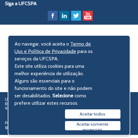
Siga a UFCSPA
Ao navegar, você aceita o
Termo de
Uso e Política de Privacidade
para os
serviços da UFCSPA.
Este site utiliza cookies para uma
melhor experiência de utilização.
Alguns são essenciais para o
funcionamento do site e não podem
ser desabilitados.
Selecione
como
UFCSPA – Universidade Federal de Ciências da Saúde de Porto Alegre
prefere utilizar estes recursos.
Rua Sarmento Leite, 245 - Centro Histórico
90050-170 Porto Alegre, RS, Brasil
Aceitar todos
Política de privacidade
Aceitar somente
© 2009-2026 UFCSPA
essenciais