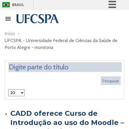
BRASIL
Simplifique!
Comunica BR
Participe
Início
>
UFCSPA - Universidade Federal de Ciências da Saúde de
Acesso à informação
Porto Alegre - monitoria
Legislação
Canais
CADD oferece Curso de
Introdução ao uso do Moodle –