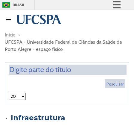
BRASIL
Simplifique!
Comunica BR
Participe
Início
>
UFCSPA - Universidade Federal de Ciências da Saúde de
Acesso à informação
Porto Alegre - espaço físico
Legislação
Canais
Infraestrutura