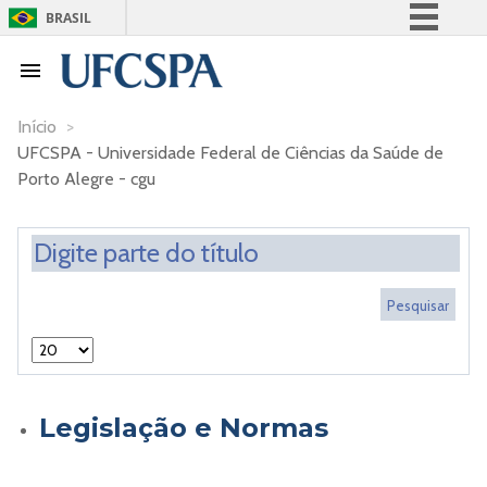
BRASIL
Simplifique!
Comunica BR
Participe
Início
>
UFCSPA - Universidade Federal de Ciências da Saúde de
Acesso à informação
Porto Alegre - cgu
Legislação
Canais
Legislação e Normas