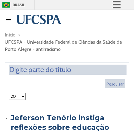
BRASIL
Simplifique!
Comunica BR
Participe
Início
>
UFCSPA - Universidade Federal de Ciências da Saúde de
Acesso à informação
Porto Alegre - antirracismo
Legislação
Canais
Jeferson Tenório instiga
reflexões sobre educação