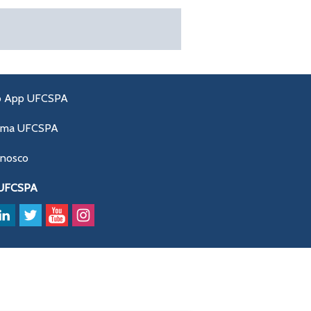
o App UFCSPA
ama UFCSPA
onosco
 UFCSPA