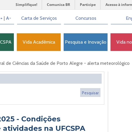
Simplifique!
Comunica BR
Participe
Acesso à infor
+
|
A-
Carta de Serviços
Concursos
Eng
FCSPA
Vida Acadêmica
Pesquisa e Inovação
Vida n
l de Ciências da Saúde de Porto Alegre - alerta meteorológico
2025 - Condições
 atividades na UFCSPA