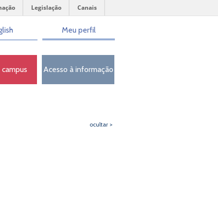
mação
Legislação
Canais
lish
Meu perfil
o campus
Acesso à informação
ocultar >