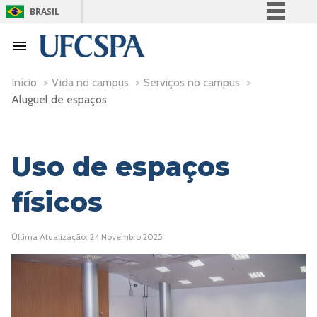
BRASIL
Simplifique!
Comunica BR
Participe
Início
>
Vida no campus
>
Serviços no campus
>
Aluguel de espaços
Acesso à informação
Legislação
Canais
Uso de espaços
físicos
Última Atualização: 24 Novembro 2025