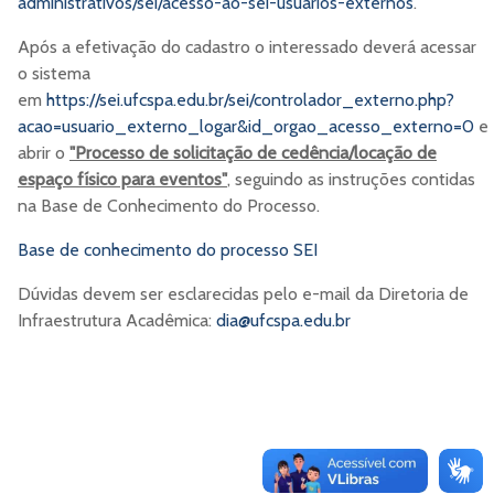
administrativos/sei/acesso-ao-sei-usuarios-externos
.
Após a efetivação do cadastro o interessado deverá acessar
o sistema
em
https://sei.ufcspa.edu.br/sei/controlador_externo.php?
acao=usuario_externo_logar&id_orgao_acesso_externo=0
e
abrir o
"Processo de solicitação de cedência/locação de
espaço físico para eventos"
, seguindo as instruções contidas
na Base de Conhecimento do Processo.
Base de conhecimento do processo SEI
Dúvidas devem ser esclarecidas pelo e-mail da Diretoria de
Infraestrutura Acadêmica:
dia@ufcspa.edu.br