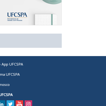
o App UFCSPA
ama UFCSPA
onosco
 UFCSPA