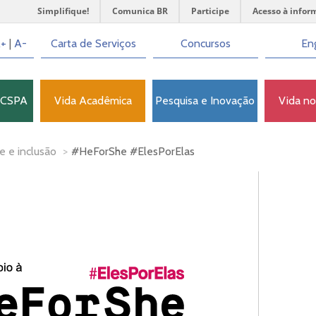
Simplifique!
Comunica BR
Participe
Acesso à infor
+
|
A-
Carta de Serviços
Concursos
Eng
FCSPA
Vida Acadêmica
Pesquisa e Inovação
Vida n
e e inclusão
>
#HeForShe #ElesPorElas