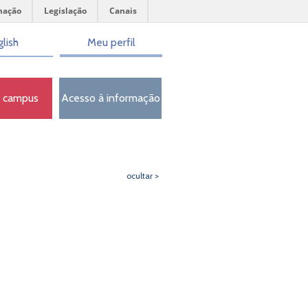
mação
Legislação
Canais
lish
Meu perfil
o campus
Acesso à informação
ocultar >