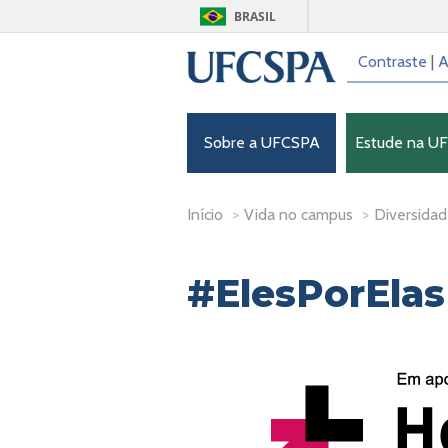
BRASIL
Contraste
|
A
Sobre a UFCSPA
Estude na U
Início
>
Vida no campus
>
Diversidad
#ElesPorElas