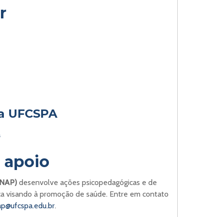
r
da UFCSPA
a
 apoio
(NAP)
desenvolve ações psicopedagógicas e de
a visando à promoção de saúde. Entre em contato
ap@ufcspa.edu.br
.