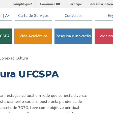
Simplifique!
Comunica BR
Participe
Acesso à infor
+
|
A-
Carta de Serviços
Concursos
Eng
FCSPA
Vida Acadêmica
Pesquisa e Inovação
Vida n
Conexão Cultura
tura UFCSPA
nifestação cultural em rede que conecta diversas
istanciamento social imposto pela pandemia de
a partir de 2020, teve como objetivo principal