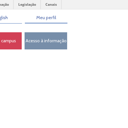
mação
Legislação
Canais
lish
Meu perfil
o campus
Acesso à informação