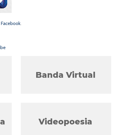
e
Facebook
.
ube
Banda Virtual
ta
Videopoesia