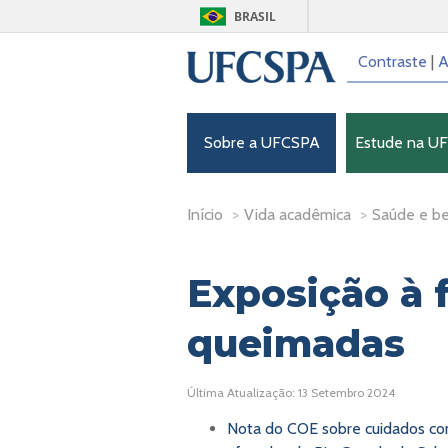
BRASIL
Contraste
|
A
Sobre a UFCSPA
Estude na U
Início
>
Vida acadêmica
>
Saúde e b
Exposição à 
queimadas
Última Atualização: 13 Setembro 2024
Nota do COE sobre cuidados co