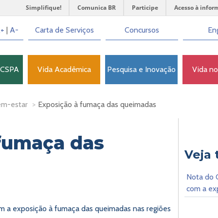
Simplifique!
Comunica BR
Participe
Acesso à infor
+
|
A-
Carta de Serviços
Concursos
Eng
FCSPA
Vida Acadêmica
Pesquisa e Inovação
Vida n
em-estar
>
Exposição à fumaça das queimadas
fumaça das
Veja
Nota do 
com a ex
m a exposição à fumaça das queimadas nas regiões