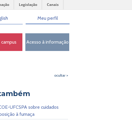
mação
Legislação
Canais
lish
Meu perfil
o campus
Acesso à informação
ocultar >
 também
COE-UFCSPA sobre cuidados
posição à fumaça