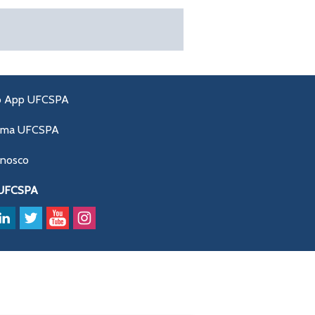
o App UFCSPA
ama UFCSPA
onosco
 UFCSPA