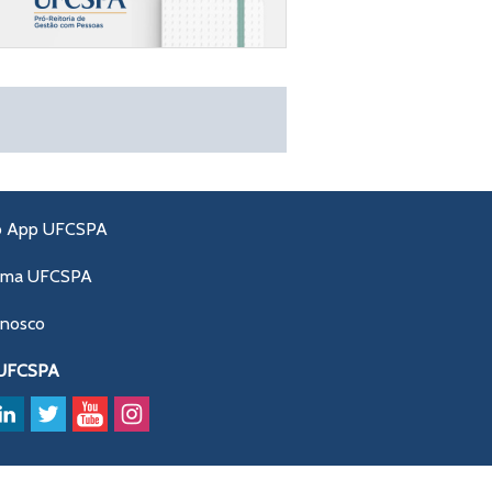
o App UFCSPA
ama UFCSPA
onosco
 UFCSPA