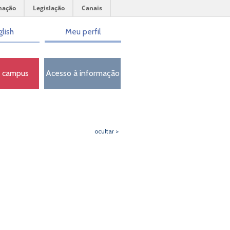
mação
Legislação
Canais
lish
Meu perfil
o campus
Acesso à informação
ocultar >