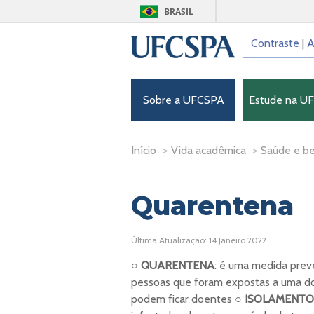
BRASIL
Contraste
|
A
Sobre a UFCSPA
Estude na U
Início
>
Vida acadêmica
>
Saúde e b
Quarentena
Última Atualização: 14 Janeiro 2022
○
QUARENTENA
: é uma medida preve
pessoas que foram expostas a uma do
podem ficar doentes ○
ISOLAMENTO