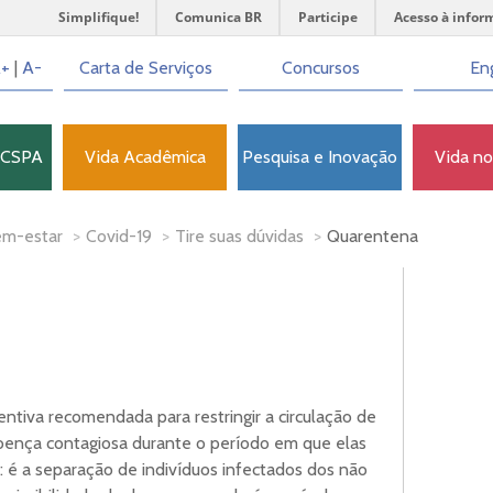
Simplifique!
Comunica BR
Participe
Acesso à infor
+
|
A-
Carta de Serviços
Concursos
Eng
FCSPA
Vida Acadêmica
Pesquisa e Inovação
Vida n
em-estar
>
Covid-19
>
Tire suas dúvidas
>
Quarentena
ntiva recomendada para restringir a circulação de
ença contagiosa durante o período em que elas
: é a separação de indivíduos infectados dos não