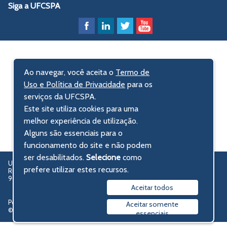
Siga a UFCSPA
Ao navegar, você aceita o
Termo de
Uso e Política de Privacidade
para os
serviços da UFCSPA.
Este site utiliza cookies para uma
melhor experiência de utilização.
Alguns são essenciais para o
funcionamento do site e não podem
ser desabilitados.
Selecione
como
UFCSPA – Universidade Federal de Ciências da Saúde de Porto Alegre
prefere utilizar estes recursos.
Rua Sarmento Leite, 245 - Centro Histórico
90050-170 Porto Alegre, RS, Brasil
Aceitar todos
Política de privacidade
Aceitar somente
© 2009-2026 UFCSPA
essenciais