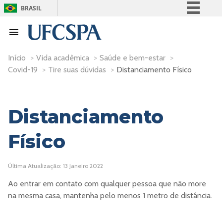
BRASIL
Simplifique!
Comunica BR
Participe
Início
>
Vida acadêmica
>
Saúde e bem-estar
>
Covid-19
>
Tire suas dúvidas
>
Distanciamento Físico
Acesso à informação
Legislação
Canais
Distanciamento
Físico
Última Atualização: 13 Janeiro 2022
Ao entrar em contato com qualquer pessoa que não more
na mesma casa, mantenha pelo menos 1 metro de distância.