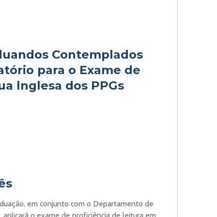
aduandos Contemplados
atório para o Exame de
gua lnglesa dos PPGs
ês
raduação, em conjunto com o Departamento de
plicará o exame de proficiência de leitura em