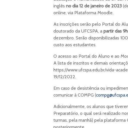
inglês
no dia 12 de janeiro de 2023
(de
online, via Plataforma Moodle.
As inscrições serão pelo Portal do A
doutorado da UFCSPA, a
partir das 9
dezembro. Serão disponibilizadas 100 
custo aos estudantes.
O acesso ao Portal do Aluno e ao Mood
A lista de inscritos e demais orienta
https://www.ufcspa.edu.br/vida-acad
19/12/2022.
Em caso de desistência ou impedimen
comunicar à COMPG (
compg@ufcspa.e
Adicionalmente, os alunos que tiverem
Preparatório, o qual será realizado no
turmas, pela manhã) pela plataforma 
posteriormente.