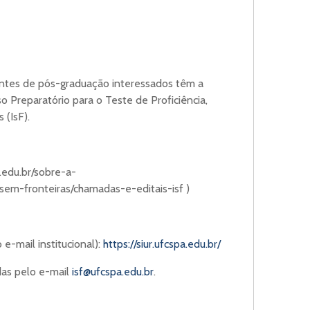
dantes de pós-graduação interessados têm a
o Preparatório para o Teste de Proficiência,
 (IsF).
.edu.br/sobre-a-
-sem-fronteiras/chamadas-e-editais-isf )
 e-mail institucional):
https://siur.ufcspa.edu.br/
das pelo e-mail
isf@ufcspa.edu.br
.