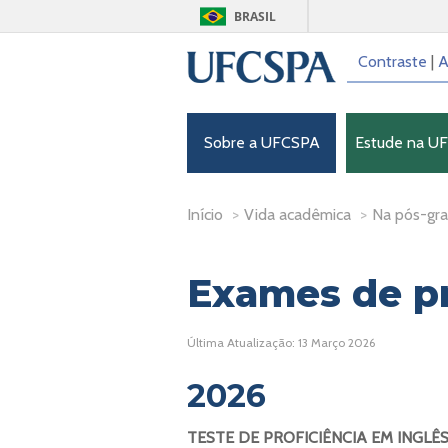
BRASIL
Contraste
|
A
Sobre a UFCSPA
Estude na U
Início
>
Vida acadêmica
>
Na pós-gr
Exames de pr
Última Atualização: 13 Março 2026
2026
TESTE DE PROFICIÊNCIA EM ING