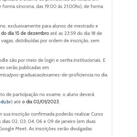
 forma síncrona, das 19:00 às 21:00hs), de forma
luno, exclusivamente para alunos de mestrado e
h do dia 15 de dezembro
até as 23:59 do dia 18 de
vagas, distribuídas por ordem de inscrição, sem
le são por meio de login e senha institucionais. E
ções serão publicadas em
emica/pos-graduacao/exames-de-proficiencia no dia
to de participação no exame, o aluno deverá
du.br
) até
o dia 02/01/2023
.
 sua inscrição confirmada poderão realizar Curso
s dias 02, 03, 04, 06 e 09 de janeiro (em duas
Google Meet. As inscrições serão divulgadas