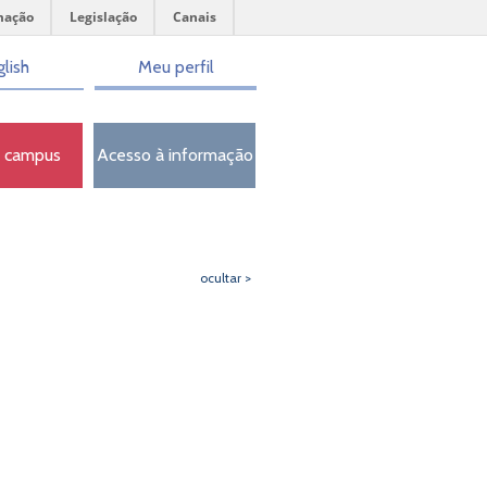
mação
Legislação
Canais
lish
Meu perfil
o campus
Acesso à informação
ocultar >