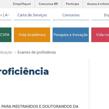
Simplifique!
Comunica BR
Participe
Acesso à infor
+
|
A-
Carta de Serviços
Concursos
Eng
FCSPA
Vida Acadêmica
Pesquisa e Inovação
Vida n
aduação
>
Exames de proficiência
oficiência
LÊS PARA MESTRANDOS E DOUTORANDOS DA