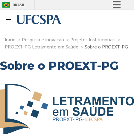
BRASIL
Simplifique!
Comunica BR
Participe
Início
>
Pesquisa e Inovação
>
Projetos Institucionais
>
Acesso à informação
PROEXT-PG Letramento em Saúde
>
Sobre o PROEXT-PG
Legislação
Sobre o PROEXT-PG
Canais