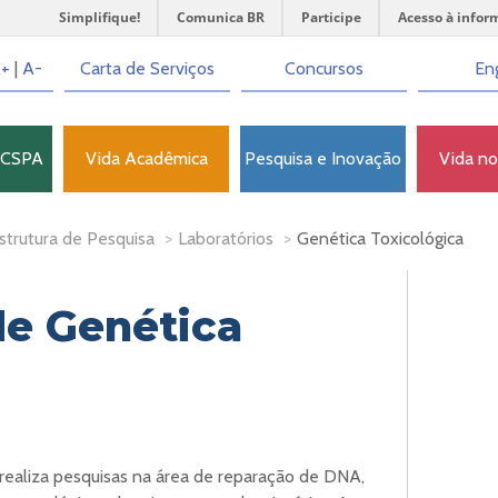
Simplifique!
Comunica BR
Participe
Acesso à infor
+
|
A-
Carta de Serviços
Concursos
Eng
FCSPA
Vida Acadêmica
Pesquisa e Inovação
Vida n
strutura de Pesquisa
>
Laboratórios
>
Genética Toxicológica
de Genética
 realiza pesquisas na área de reparação de DNA,