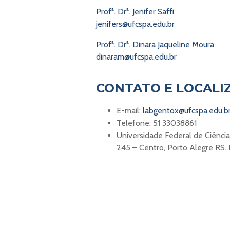
Profª. Drª. Jenifer Saffi
jenifers@ufcspa.edu.br
Profª. Drª. Dinara Jaqueline Moura
dinaram@ufcspa.edu.br
CONTATO E LOCALI
E-mail:
labgentox@ufcspa.edu.b
Telefone: 51 33038861
Universidade Federal de Ciênci
245 – Centro, Porto Alegre RS. P