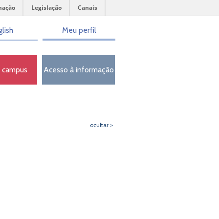
mação
Legislação
Canais
lish
Meu perfil
o campus
Acesso à informação
ocultar >