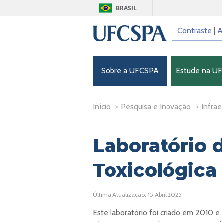
BRASIL
Contraste
|
A
Sobre a UFCSPA
Estude na U
Início
>
Pesquisa e Inovação
>
Infrae
Laboratório 
Toxicológica
Última Atualização: 15 Abril 2025
Este laboratório foi criado em 2010 e