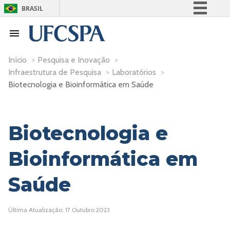
BRASIL
Simplifique!
Comunica BR
Participe
Início
>
Pesquisa e Inovação
>
Infraestrutura de Pesquisa
>
Laboratórios
>
Acesso à informação
Biotecnologia e Bioinformática em Saúde
Legislação
Canais
Biotecnologia e
Bioinformática em
Saúde
Última Atualização: 17 Outubro 2023