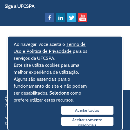
Siga a UFCSPA
Ao navegar, você aceita o
Termo de
Uso e Política de Privacidade
para os
serviços da UFCSPA.
Este site utiliza cookies para uma
melhor experiência de utilização.
Alguns são essenciais para o
funcionamento do site e não podem
ser desabilitados.
Selecione
como
UFCSPA – Universidade Federal de Ciências da Saúde de Porto Alegre
prefere utilizar estes recursos.
Rua Sarmento Leite, 245 - Centro Histórico
90050-170 Porto Alegre, RS, Brasil
Aceitar todos
Política de privacidade
Aceitar somente
© 2009-2026 UFCSPA
essenciais