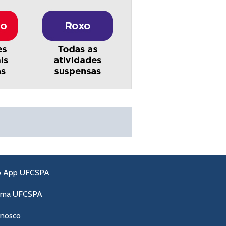
o App UFCSPA
ama UFCSPA
onosco