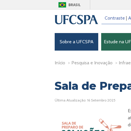
BRASIL
Contraste
|
A
Sobre a UFCSPA
Estude na U
Início
>
Pesquisa e Inovação
>
Infrae
Sala de Prep
Última Atualização: 16 Setembro 2025
E
a
d