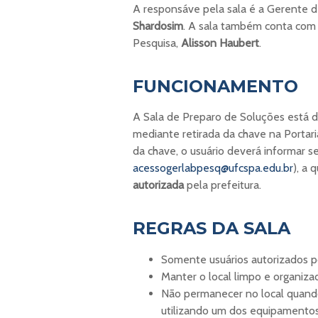
A responsáve pela sala é a Gerente 
Shardosim
. A sala também conta com 
Pesquisa,
Alisson Haubert
.
FUNCIONAMENTO
A Sala de Preparo de Soluções está di
mediante retirada da chave na Portari
da chave, o usuário deverá informar 
acessogerlabpesq@ufcspa.edu
.
br
), a 
autorizada
pela prefeitura.
REGRAS DA SALA
Somente usuários autorizados pod
Manter o local limpo e organiza
Não permanecer no local quando
utilizando um dos equipamentos 