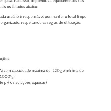
esquisa. Para isso, disponibiliza equipamentos tais
uais os listados abaixo.
ada usuário é responsável por manter o local limpo
 organizado, respeitando as regras de utilização.
luções
i com capacidade máxima de 220g e mínima de
 0.0001g)
de pH de soluções aquosas)