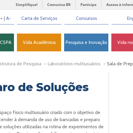
Simplifique!
Comunica BR
Participe
Acesso à infor
+
|
A-
Carta de Serviços
Concursos
Eng
FCSPA
Vida Acadêmica
Pesquisa e Inovação
Vida n
strutura de Pesquisa
>
Laboratórios multiusuários
>
Sala de Pre
aro de Soluções
spaço físico multiusuário criado com o objetivo de
tender à demanda de uso de bancadas e preparo
e soluções utilizadas na rotina de experimentos de