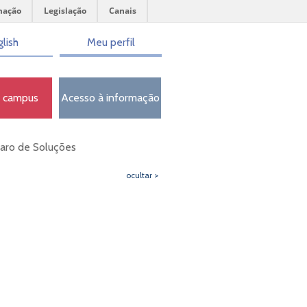
mação
Legislação
Canais
lish
Meu perfil
o campus
Acesso à informação
paro de Soluções
ocultar >