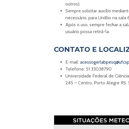
outros).
Sempre solicitar auxílio median
necessário, para UniBio na sala 
Após o uso, sempre fechar a sal
usuário possa retirá-la.
CONTATO E LOCALI
E-mail:
acessogerlabpesq@ufcs
Telefone: 51 33038790
Universidade Federal de Ciênci
245 – Centro, Porto Alegre RS.