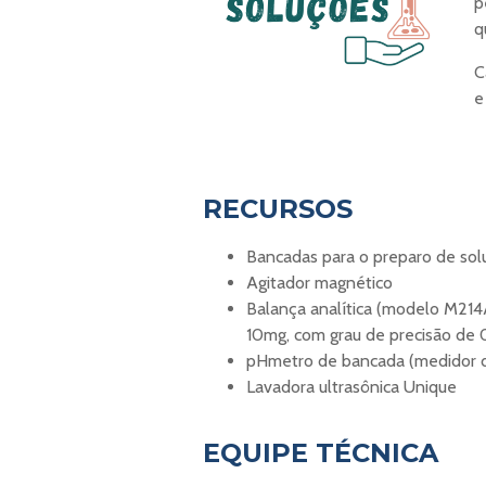
p
q
C
e
RECURSOS
Bancadas para o preparo de so
Agitador magnético
Balança analítica
(modelo M214A
10mg, com grau de precisão de
pHmetro de bancada
(medidor 
Lavadora ultrasônica Unique
EQUIPE TÉCNICA