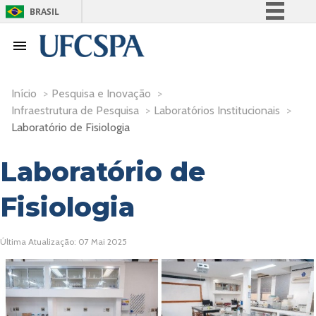
BRASIL
Simplifique!
Comunica BR
Participe
Início
>
Pesquisa e Inovação
>
Acesso à informação
Infraestrutura de Pesquisa
>
Laboratórios Institucionais
>
Legislação
Laboratório de Fisiologia
Canais
Laboratório de
Fisiologia
Última Atualização: 07 Mai 2025