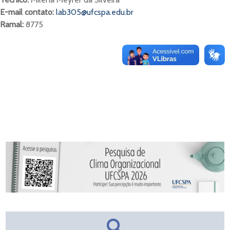
E-mail contato:
lab305@ufcspa.edu.br
Ramal:
8775