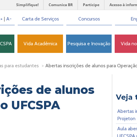
Simplifique!
Comunica BR
Participe
Acesso à infor
+
|
A-
Carta de Serviços
Concursos
Eng
FCSPA
Vida Acadêmica
Pesquisa e Inovação
Vida n
as para estudantes
>
Abertas inscrições de alunos para Opera
rições de alunos
Veja
ão UFCSPA
Abertas i
Projeton
Aula aber
UFCSPA n