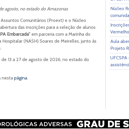
Núcleo Ro
7 de agosto, no estado do Amazonas
comunida
e Assuntos Comunitários (Proext) e o Núcleo
Inscriçõe
ertura das inscrições para a seleção de alunos
Vermelho
SPA Embarcada”
em parceria com a Marinha do
a Hospitalar (NASH) Soares de Meirelles, junto às
Aula aber
.
Projeto 
UFCSPA e
 de 13 a 27 de agosto de 2026, no estado do
assistên
a nesta
página
.