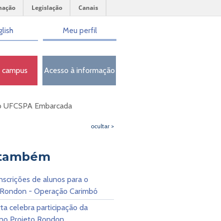
mação
Legislação
Canais
lish
Meu perfil
o campus
Acesso à informação
ção UFCSPA Embarcada
ocultar >
 também
nscrições de alunos para o
 Rondon - Operação Carimbó
ta celebra participação da
o Projeto Rondon