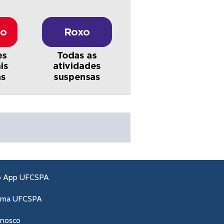
o App UFCSPA
ama UFCSPA
onosco