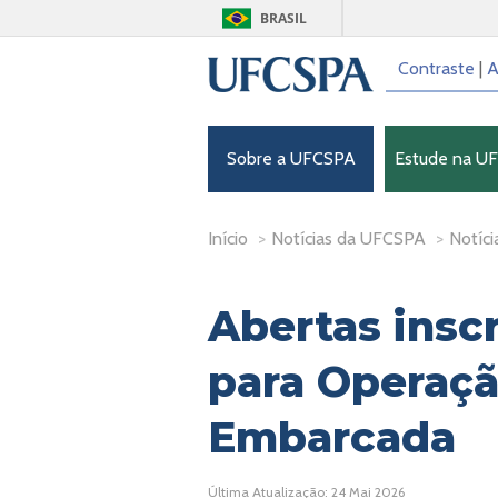
BRASIL
Contraste
|
A
Sobre a UFCSPA
Estude na U
Início
>
Notícias da UFCSPA
>
Notíci
Abertas insc
para Operaç
Embarcada
Última Atualização: 24 Mai 2026