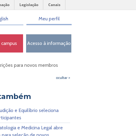
mação
Legislação
Canais
lish
Meu perfil
o campus
Acesso à informação
scrições para novos membros
ocultar >
 também
udição e Equilíbrio seleciona
ticipantes
atologia e Medicina Legal abre
s para seleção de novos