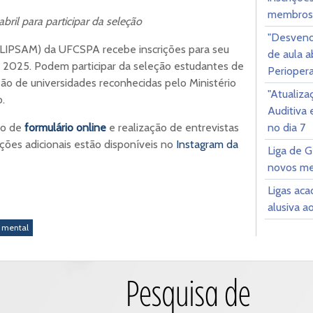
membros
bril para participar da seleção
"Desvend
 (LIPSAM) da UFCSPA recebe inscrições para seu
de aula a
 de 2025. Podem participar da seleção estudantes de
Periopera
ão de universidades reconhecidas pelo Ministério
"Atualiz
.
Auditiva 
no dia 7
to de
formulário online
e realização de entrevistas
ações adicionais estão disponíveis no
Instagram da
Liga de G
novos m
Ligas ac
alusiva a
e mental