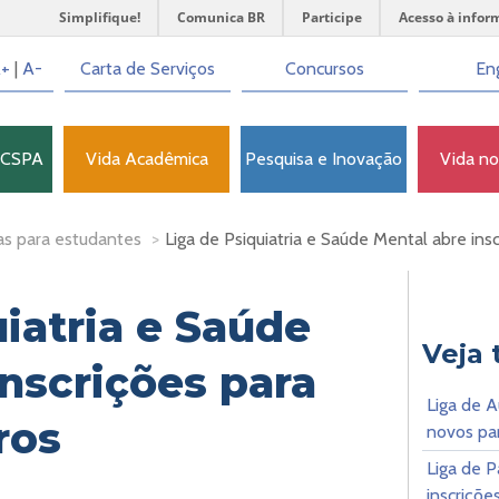
Simplifique!
Comunica BR
Participe
Acesso à infor
+
|
A-
Carta de Serviços
Concursos
Eng
FCSPA
Vida Acadêmica
Pesquisa e Inovação
Vida n
as para estudantes
>
Liga de Psiquiatria e Saúde Mental abre in
iatria e Saúde
Veja
inscrições para
Liga de A
ros
novos par
Liga de P
inscriçõe