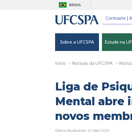
BRASIL
Contraste
|
A
Sobre a UFCSPA
Estude na U
Início
>
Notícias da UFCSPA
>
Notíci
Liga de Psiqu
Mental abre 
novos memb
Última Atualização: 03 Abril 2025