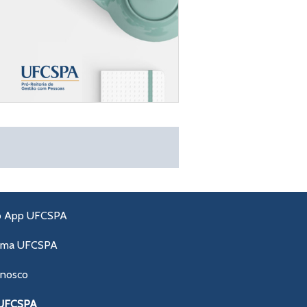
o App UFCSPA
ama UFCSPA
onosco
 UFCSPA