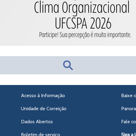
Acesso à Informação
Baixe 
Unidade de Correição
Panor
Dados Abertos
Fale c
Boletim de serviço
Siga a