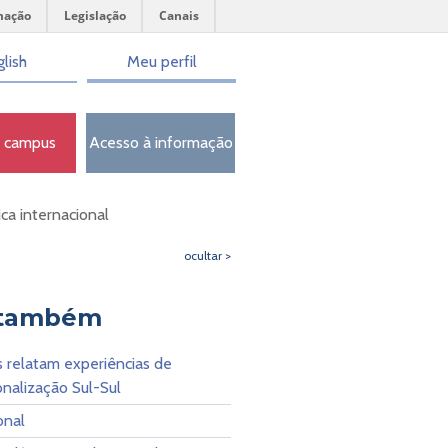
mação
Legislação
Canais
lish
Meu perfil
o campus
Acesso à informação
ca internacional
ocultar >
 também
 relatam experiências de
onalização Sul-Sul
onal