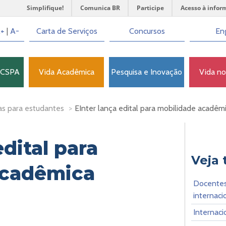
Simplifique!
Comunica BR
Participe
Acesso à infor
+
|
A-
Carta de Serviços
Concursos
Eng
FCSPA
Vida Acadêmica
Pesquisa e Inovação
Vida n
as para estudantes
>
EInter lança edital para mobilidade acadêmi
edital para
Veja
acadêmica
Docentes
internaci
Internaci