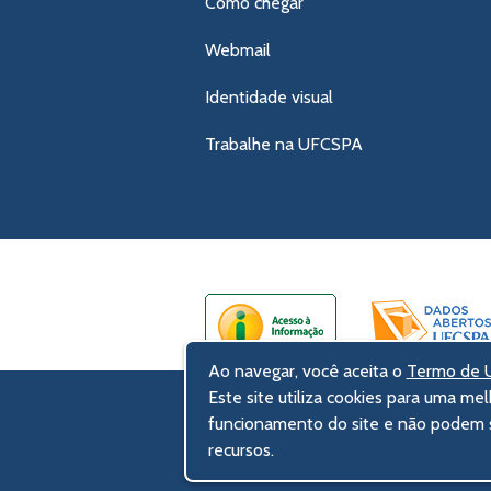
Como chegar
Webmail
Identidade visual
Trabalhe na UFCSPA
Ao navegar, você aceita o
Termo de U
Este site utiliza cookies para uma mel
UFCSPA – Universidade Federal de Ci
funcionamento do site e não podem s
Rua Sarmento Leite, 245 - Centro His
recursos.
90050-170 Porto Alegre, RS, Brasil