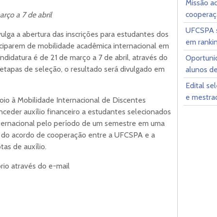
Missão a
cooperaç
rço a 7 de abril
UFCSPA s
vulga a abertura das inscrições para estudantes dos
em rankin
ciparem de mobilidade acadêmica internacional em
andidatura é de 21 de março a 7 de abril, através do
Oportunid
tapas de seleção, o resultado será divulgado em
alunos d
Edital se
e mestrad
o à Mobilidade Internacional de Discentes
ceder auxílio financeiro a estudantes selecionados
nternacional pelo período de um semestre em uma
go do acordo de cooperação entre a UFCSPA e a
tas de auxílio.
rio através do e-mail