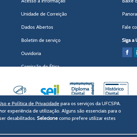
Acesso à Informação
Baixe 
Unidade de Correição
Panor
Dados Abertos
Fale c
Boletim de serviço
Siga a
Ouvidoria
Comissão de Ética
so e Política de Privacidade
para os serviços da UFCSPA.
hor experiência de utilização. Alguns são essenciais para o
ências da Saúde de Porto Alegre
er desabilitados.
Selecione
como prefere utilizar estes
tórico