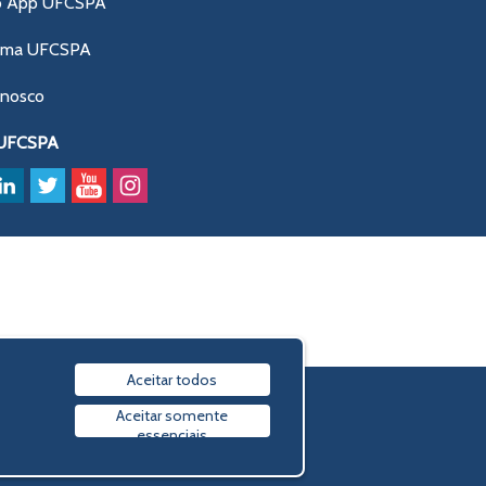
o App UFCSPA
ama UFCSPA
onosco
 UFCSPA
Aceitar todos
Política de privacidade
Aceitar somente
essenciais
© 2009-2026 UFCSPA