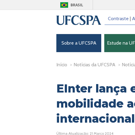
BRASIL
Contraste
|
A
Sobre a UFCSPA
Estude na U
Início
>
Notícias da UFCSPA
>
Notíci
EInter lança 
mobilidade 
internacional
Última Atualização: 21 Março 2024