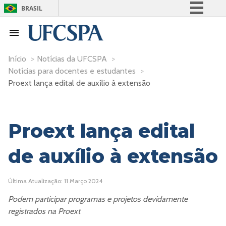
BRASIL
Simplifique!
Comunica BR
Participe
Início
>
Notícias da UFCSPA
>
Notícias para docentes e estudantes
>
Acesso à informação
Proext lança edital de auxílio à extensão
Legislação
Canais
Proext lança edital
de auxílio à extensão
Última Atualização: 11 Março 2024
Podem participar programas e projetos devidamente
registrados na Proext