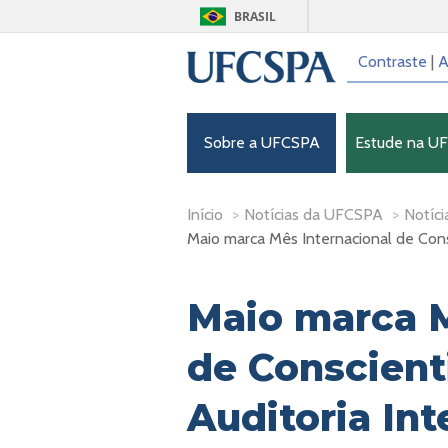
BRASIL
Contraste
|
A
Sobre a UFCSPA
Estude na U
Início
>
Notícias da UFCSPA
>
Notíci
Maio marca Mês Internacional de Cons
Maio marca M
de Conscient
Auditoria Int