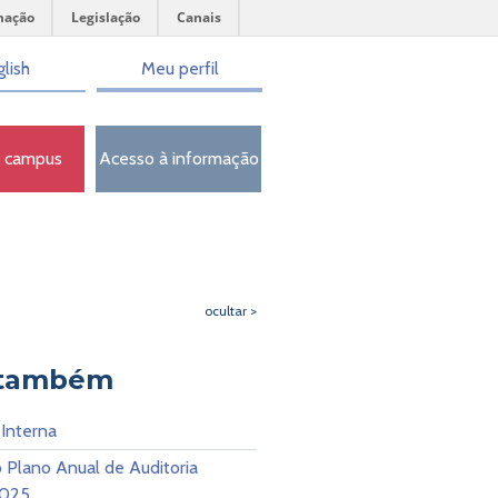
mação
Legislação
Canais
lish
Meu perfil
o campus
Acesso à informação
ocultar >
 também
 Interna
 Plano Anual de Auditoria
2025