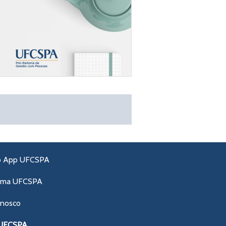
o App UFCSPA
ama UFCSPA
onosco
 UFCSPA