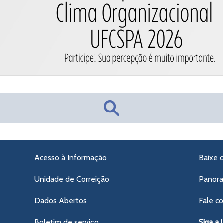
Acesso à Informação
Baixe 
Unidade de Correição
Panor
Dados Abertos
Fale c
Boletim de serviço
Siga a