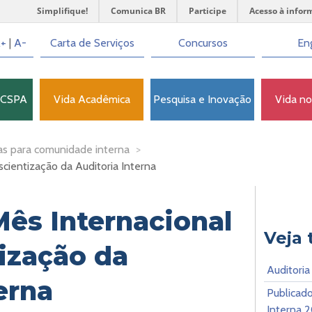
Simplifique!
Comunica BR
Participe
Acesso à infor
+
|
A-
Carta de Serviços
Concursos
Eng
FCSPA
Vida Acadêmica
Pesquisa e Inovação
Vida n
as para comunidade interna
>
cientização da Auditoria Interna
ês Internacional
Veja
ização da
Auditoria
erna
Publicado
Interna 