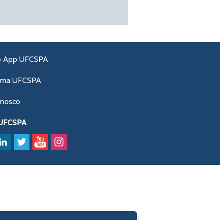
o App UFCSPA
ama UFCSPA
onosco
 UFCSPA