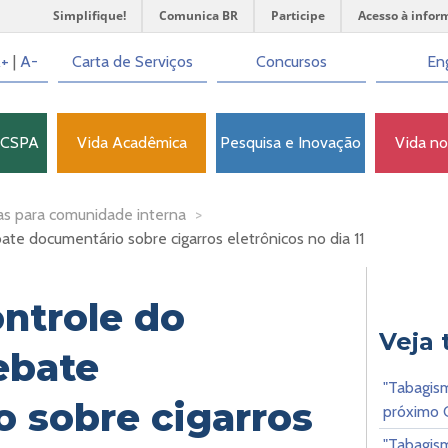
Simplifique!
Comunica BR
Participe
Acesso à infor
+
|
A-
Carta de Serviços
Concursos
Eng
FCSPA
Vida Acadêmica
Pesquisa e Inovação
Vida n
as para comunidade interna
>
te documentário sobre cigarros eletrônicos no dia 11
ontrole do
Veja
ebate
"Tabagis
 sobre cigarros
próximo 
"Tabagis