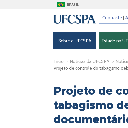
BRASIL
Contraste
|
A
Sobre a UFCSPA
Estude na U
Início
>
Notícias da UFCSPA
>
Notíci
Projeto de controle do tabagismo deba
Projeto de c
tabagismo d
documentário