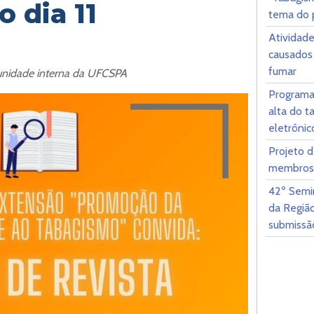
o dia 11
tema do 
Atividad
causados 
fumar
unidade interna da UFCSPA
Programa
alta do t
eletrônic
Projeto 
membros
42º Semin
da Regiã
submissã