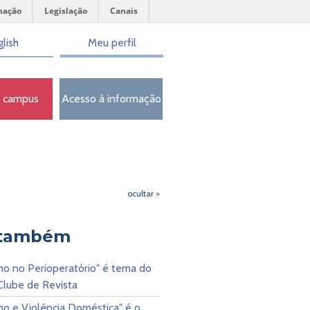
mação
Legislação
Canais
lish
Meu perfil
o campus
Acesso à informação
ocultar >
 também
mo no Perioperatório" é tema do
Clube de Revista
mo e Violência Doméstica" é o