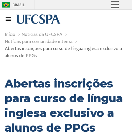
BRASIL
Simplifique!
Comunica BR
Participe
Início
>
Notícias da UFCSPA
>
Notícias para comunidade interna
>
Acesso à informação
Abertas inscrições para curso de língua inglesa exclusivo a
Legislação
alunos de PPGs
Canais
Abertas inscrições
para curso de língua
inglesa exclusivo a
alunos de PPGs