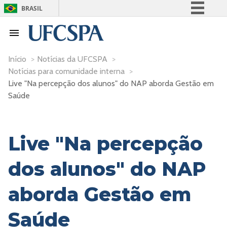
BRASIL
Simplifique!
Comunica BR
Participe
Início
>
Notícias da UFCSPA
>
Notícias para comunidade interna
>
Acesso à informação
Live "Na percepção dos alunos" do NAP aborda Gestão em
Legislação
Saúde
Canais
Live "Na percepção
dos alunos" do NAP
aborda Gestão em
Saúde