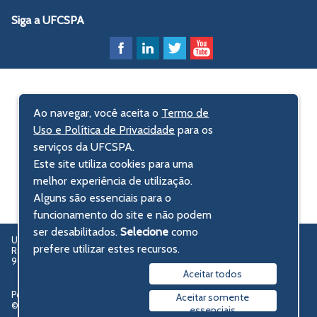
Siga a UFCSPA
Ao navegar, você aceita o
Termo de
Uso e Política de Privacidade
para os
serviços da UFCSPA.
Este site utiliza cookies para uma
melhor experiência de utilização.
Alguns são essenciais para o
funcionamento do site e não podem
ser desabilitados.
Selecione
como
UFCSPA – Universidade Federal de Ciências da Saúde de Porto Alegre
prefere utilizar estes recursos.
Rua Sarmento Leite, 245 - Centro Histórico
90050-170 Porto Alegre, RS, Brasil
Aceitar todos
Política de privacidade
Aceitar somente
© 2009-2026 UFCSPA
essenciais