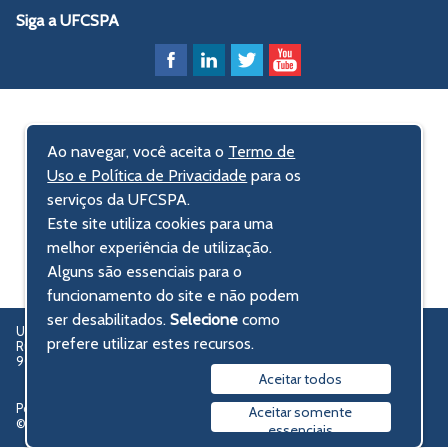
Siga a UFCSPA
Ao navegar, você aceita o
Termo de
Uso e Política de Privacidade
para os
serviços da UFCSPA.
Este site utiliza cookies para uma
melhor experiência de utilização.
Alguns são essenciais para o
funcionamento do site e não podem
ser desabilitados.
Selecione
como
UFCSPA – Universidade Federal de Ciências da Saúde de Porto Alegre
prefere utilizar estes recursos.
Rua Sarmento Leite, 245 - Centro Histórico
90050-170 Porto Alegre, RS, Brasil
Aceitar todos
Política de privacidade
Aceitar somente
© 2009-2026 UFCSPA
essenciais