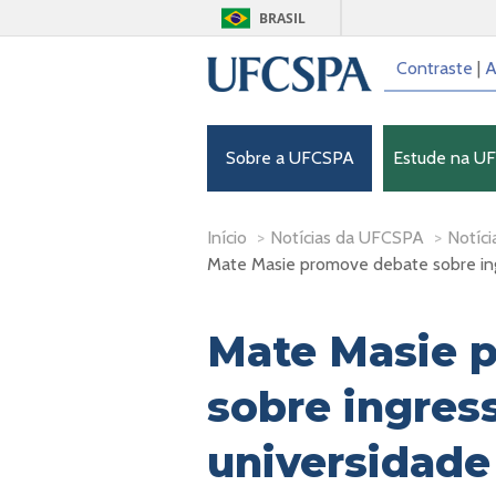
BRASIL
Contraste
|
A
Sobre a UFCSPA
Estude na U
Início
>
Notícias da UFCSPA
>
Notíci
Mate Masie promove debate sobre ing
Mate Masie 
sobre ingres
universidade