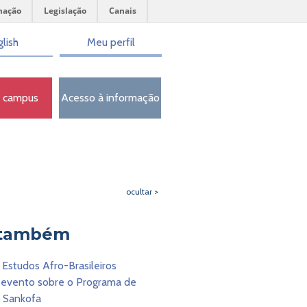
mação
Legislação
Canais
lish
Meu perfil
o campus
Acesso à informação
ocultar >
 também
Estudos Afro-Brasileiros
evento sobre o Programa de
 Sankofa