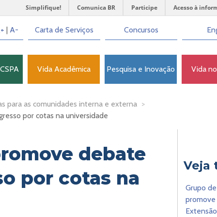
Simplifique!
Comunica BR
Participe
Acesso à infor
+
|
A-
Carta de Serviços
Concursos
Eng
FCSPA
Vida Acadêmica
Pesquisa e Inovação
Vida n
as para as comunidades interna e externa
>
resso por cotas na universidade
promove debate
Veja
so por cotas na
Grupo de 
promove 
Extensão