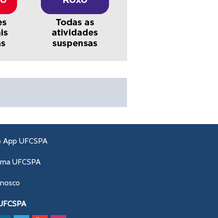
o App UFCSPA
ama UFCSPA
onosco
 UFCSPA