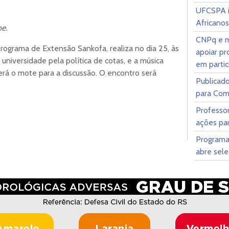
UFCSPA i
Africanos
ne.
CNPq e mi
ograma de Extensão Sankofa, realiza no dia 25, às
apoiar pr
universidade pela política de cotas, e a música
em partic
será o mote para a discussão. O encontro será
Publicado
para Com
Professo
ações par
Programa
abre sel