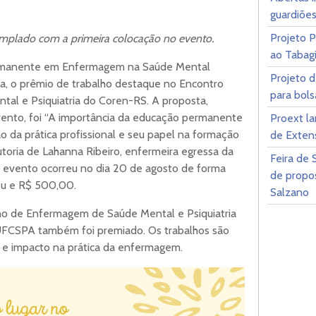
guardiões
Projeto 
emplado com a primeira colocação no evento.
ao Tabag
rmanente em Enfermagem na Saúde Mental
Projeto d
a, o prêmio de trabalho destaque no Encontro
para bol
l e Psiquiatria do Coren-RS. A proposta,
ento, foi “A importância da educação permanente
Proext la
 da prática profissional e seu papel na formação
de Exten
oria de Lahanna Ribeiro, enfermeira egressa da
Feira de 
 evento ocorreu no dia 20 de agosto de forma
de propos
éu e R$ 500,00.
Salzano
ho de Enfermagem de Saúde Mental e Psiquiatria
UFCSPA também foi premiado. Os trabalhos são
ia e impacto na prática da enfermagem.