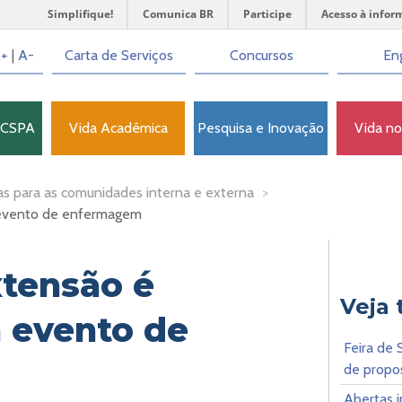
Simplifique!
Comunica BR
Participe
Acesso à infor
+
|
A-
Carta de Serviços
Concursos
Eng
FCSPA
Vida Acadêmica
Pesquisa e Inovação
Vida n
as para as comunidades interna e externa
>
 evento de enfermagem
xtensão é
Veja
 evento de
Feira de 
de propo
Abertas i