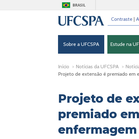
BRASIL
Contraste
|
A
Sobre a UFCSPA
Estude na U
Início
>
Notícias da UFCSPA
>
Notíci
Projeto de extensão é premiado em
Projeto de e
premiado em
enfermagem