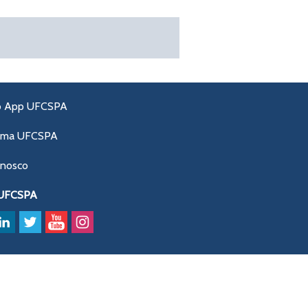
o App UFCSPA
ama UFCSPA
onosco
 UFCSPA