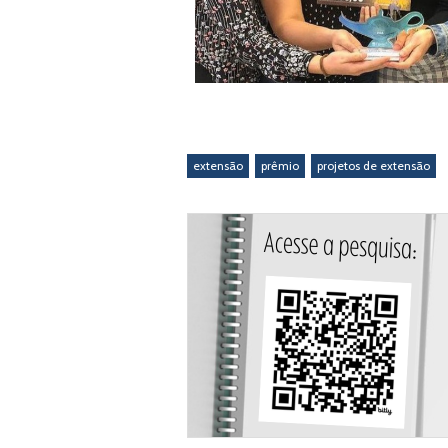
extensão
prêmio
projetos de extensão