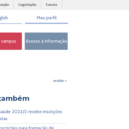
mação
Legislação
Canais
lish
Meu perfil
o campus
Acesso à informação
ocultar >
 também
Saúde 2022/2 recebe inscrições
stas
nscrições para formação de