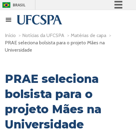
BRASIL
Simplifique!
Comunica BR
Participe
Início
>
Notícias da UFCSPA
>
Matérias de capa
>
PRAE seleciona bolsista para o projeto Mães na
Acesso à informação
Universidade
Legislação
Canais
PRAE seleciona
bolsista para o
projeto Mães na
Universidade