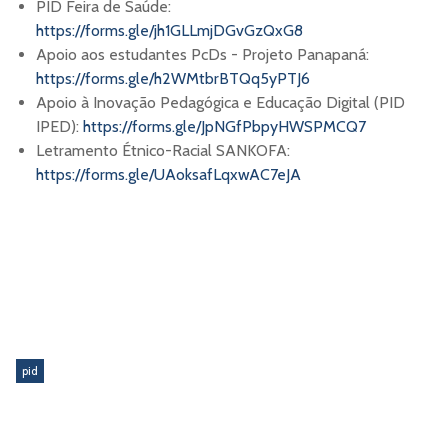
PID Feira de Saúde:
https://forms.gle/jh1GLLmjDGvGzQxG8
Apoio aos estudantes PcDs - Projeto Panapaná:
https://forms.gle/h2WMtbrBTQq5yPTJ6
Apoio à Inovação Pedagógica e Educação Digital (PID
IPED):
https://forms.gle/JpNGfPbpyHWSPMCQ7
Letramento Étnico-Racial SANKOFA:
https://forms.gle/UAoksafLqxwAC7eJA
pid