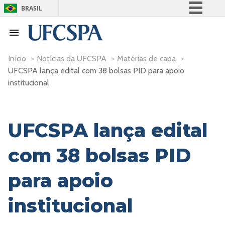
BRASIL
Simplifique!
Comunica BR
Participe
Início
>
Notícias da UFCSPA
>
Matérias de capa
>
UFCSPA lança edital com 38 bolsas PID para apoio
Acesso à informação
institucional
Legislação
Canais
UFCSPA lança edital
com 38 bolsas PID
para apoio
institucional