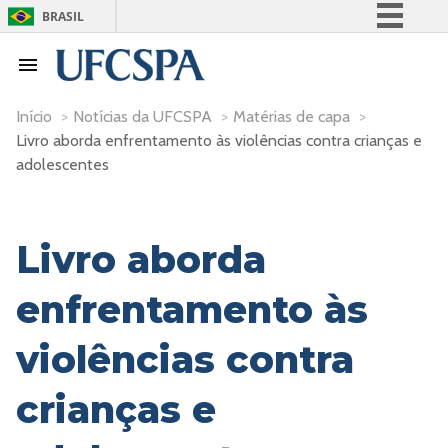
BRASIL
Simplifique!
Comunica BR
Participe
Início
>
Notícias da UFCSPA
>
Matérias de capa
>
Livro aborda enfrentamento às violências contra crianças e
Acesso à informação
adolescentes
Legislação
Canais
Livro aborda
enfrentamento às
violências contra
crianças e