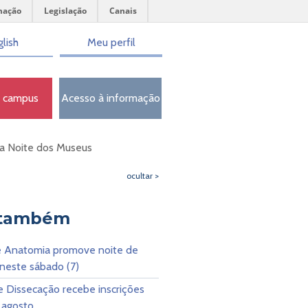
mação
Legislação
Canais
lish
Meu perfil
o campus
Acesso à informação
a Noite dos Museus
ocultar >
 também
 Anatomia promove noite de
neste sábado (7)
e Dissecação recebe inscrições
 agosto