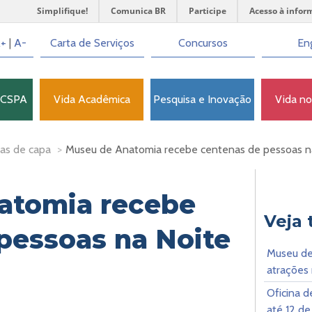
Simplifique!
Comunica BR
Participe
Acesso à infor
+
|
A-
Carta de Serviços
Concursos
Eng
FCSPA
Vida Acadêmica
Pesquisa e Inovação
Vida n
as de capa
>
Museu de Anatomia recebe centenas de pessoas n
atomia recebe
Veja
pessoas na Noite
Museu de
atrações 
Oficina d
até 12 de