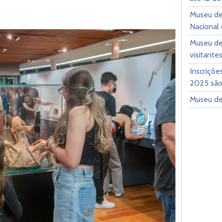
Museu de
Nacional
Museu de
visitant
Inscriçõe
2025 são
Museu de