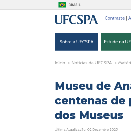
BRASIL
Contraste
|
A
Sobre a UFCSPA
Estude na U
Início
>
Notícias da UFCSPA
>
Matéri
Museu de An
centenas de 
dos Museus
Última Atualização: 02 Dezembro 2025