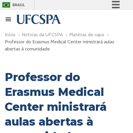
BRASIL
Simplifique!
Comunica BR
Participe
Início
>
Notícias da UFCSPA
>
Matérias de capa
>
Professor do Erasmus Medical Center ministrará aulas
Acesso à informação
abertas à comunidade
Legislação
Canais
Professor do
Erasmus Medical
Center ministrará
aulas abertas à