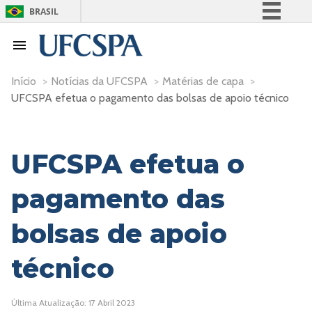
BRASIL
Simplifique!
Comunica BR
Participe
Início
>
Notícias da UFCSPA
>
Matérias de capa
>
UFCSPA efetua o pagamento das bolsas de apoio técnico
Acesso à informação
Legislação
Canais
UFCSPA efetua o
pagamento das
bolsas de apoio
técnico
Última Atualização: 17 Abril 2023