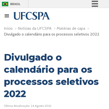
BRASIL
Simplifique!
Comunica BR
Participe
Início
>
Notícias da UFCSPA
>
Matérias de capa
>
Divulgado o calendário para os processos seletivos 2022
Acesso à informação
Legislação
Canais
Divulgado o
calendário para os
processos seletivos
2022
Última Atualização: 24 Agosto 2022