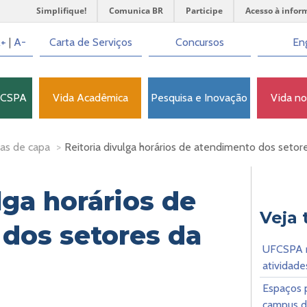
Simplifique!
Comunica BR
Participe
Acesso à infor
+
|
A-
Carta de Serviços
Concursos
Eng
FCSPA
Vida Acadêmica
Pesquisa e Inovação
Vida n
as de capa
>
Reitoria divulga horários de atendimento dos setor
lga horários de
Veja
dos setores da
UFCSPA r
atividade
Espaços 
campus 