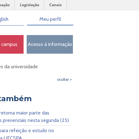
mação
Legislação
Canais
lish
Meu perfil
o campus
Acesso à informação
es da universidade
ocultar >
 também
etoma maior parte das
s presenciais nesta segunda (25)
para refeição e estudo no
da UFCSPA