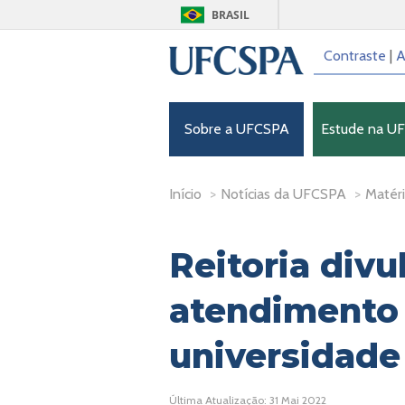
BRASIL
Contraste
|
A
Sobre a UFCSPA
Estude na U
Início
>
Notícias da UFCSPA
>
Matéri
Reitoria divu
atendimento 
universidade
Última Atualização: 31 Mai 2022