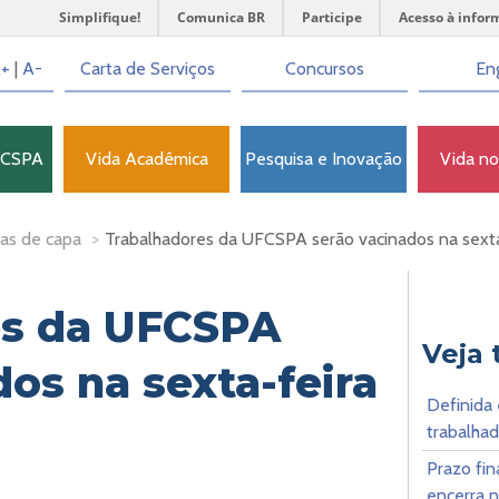
Simplifique!
Comunica BR
Participe
Acesso à infor
+
|
A-
Carta de Serviços
Concursos
Eng
FCSPA
Vida Acadêmica
Pesquisa e Inovação
Vida n
as de capa
>
Trabalhadores da UFCSPA serão vacinados na sexta-
es da UFCSPA
Veja
os na sexta-feira
Definida 
trabalha
Prazo fin
encerra n