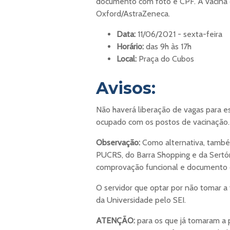
documento com foto e CPF. A vacina d
Oxford/AstraZeneca.
Data:
11/06/2021 - sexta-feira
Horário:
das 9h às 17h
Local:
Praça do Cubos
Avisos:
Não haverá liberação de vagas para e
ocupado com os postos de vacinação.
Observação:
Como alternativa, também
PUCRS, do Barra Shopping e da Sertór
comprovação funcional e documento 
O servidor que optar por não tomar a
da Universidade pelo SEI.
ATENÇÃO:
para os que já tomaram a 