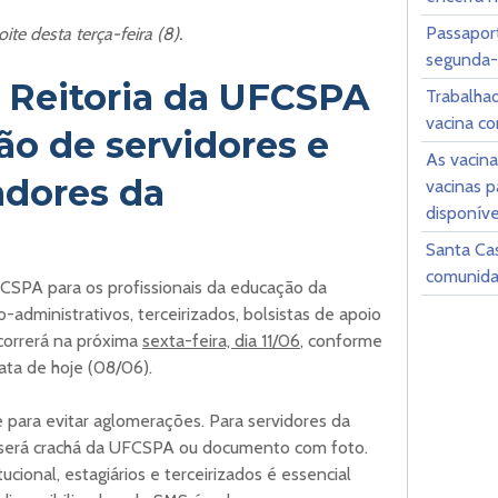
Passaport
te desta terça-feira (8).
segunda-f
Reitoria da UFCSPA
Trabalha
vacina co
ão de servidores e
As vacina
adores da
vacinas 
disponíve
Santa Ca
comunida
CSPA para os profissionais da educação da
administrativos, terceirizados, bolsistas de apoio
 ocorrerá na próxima
sexta-feira, dia 11/06
, conforme
ta de hoje (08/06).
 para evitar aglomerações. Para servidores da
será crachá da UFCSPA ou documento com foto.
tucional, estagiários e terceirizados é essencial