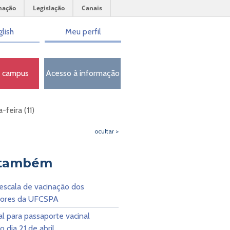
mação
Legislação
Canais
lish
Meu perfil
o campus
Acesso à informação
feira (11)
ocultar >
 também
escala de vacinação dos
dores da UFCSPA
al para passaporte vacinal
o dia 21 de abril