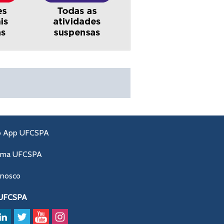
o App UFCSPA
ama UFCSPA
onosco
 UFCSPA