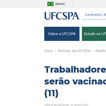
BRASIL
Contraste
|
A
Sobre a UFCSPA
Estude na U
Início
>
Notícias da UFCSPA
>
Matéri
Trabalhador
serão vacinad
(11)
Última Atualização: 10 Junho 2021