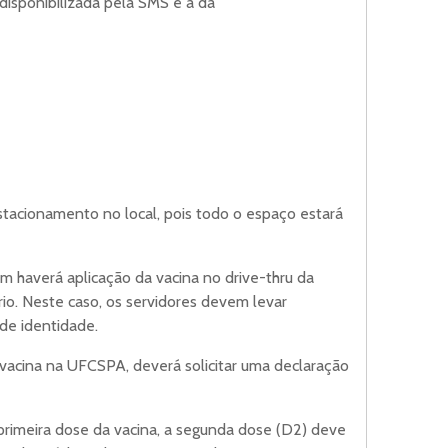
isponibilizada pela SMS é a da
stacionamento no local, pois todo o espaço estará
 haverá aplicação da vacina no drive-thru da
io. Neste caso, os servidores devem levar
de identidade.
 vacina na UFCSPA, deverá solicitar uma declaração
primeira dose da vacina, a segunda dose (D2) deve