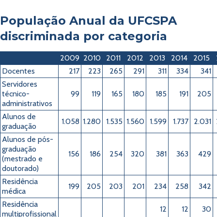
População Anual da UFCSPA
discriminada por categoria
2009
2010
2011
2012
2013
2014
2015
Docentes
217
223
265
291
311
334
341
Servidores
técnico-
99
119
165
180
185
191
205
administrativos
Alunos de
1.058
1.280
1.535
1.560
1.599
1.737
2.031
graduação
Alunos de pós-
graduação
156
186
254
320
381
363
429
(mestrado e
doutorado)
Residência
199
205
203
201
234
258
342
médica
Residência
12
12
30
multiprofissional