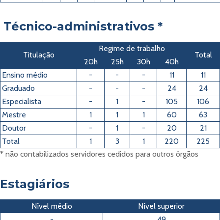
Técnico-administrativos *
Regime de trabalho
Titulação
Total
20h
25h
30h
40h
Ensino médio
-
-
-
11
11
Graduado
-
-
-
24
24
Especialista
-
1
-
105
106
Mestre
1
1
1
60
63
Doutor
-
1
-
20
21
Total
1
3
1
220
225
* não contabilizados servidores cedidos para outros órgãos
Estagiários
Nível médio
Nível superior
-
49