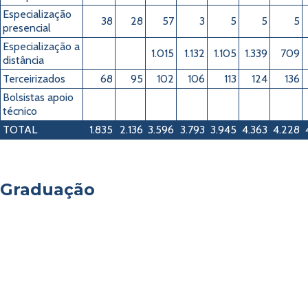
Especialização
38
28
57
3
5
5
5
presencial
Especialização a
1.015
1.132
1.105
1.339
709
distância
Terceirizados
68
95
102
106
113
124
136
Bolsistas apoio
técnico
TOTAL
1.835
2.136
3.596
3.793
3.945
4.363
4.228
Graduação