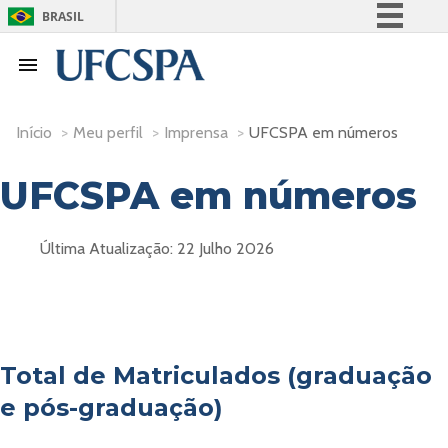
BRASIL
Simplifique!
Comunica BR
Participe
Início
>
Meu perfil
>
Imprensa
>
UFCSPA em números
Acesso à informação
Legislação
UFCSPA em números
Canais
Última Atualização: 22 Julho 2026
Total de Matriculados (graduação
e pós-graduação)