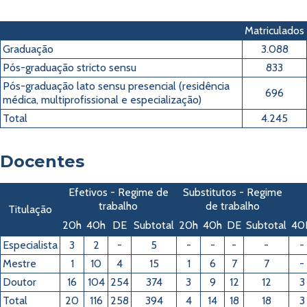
Matriculados
Graduação
3.088
Pós-graduação stricto sensu
833
Pós-graduação lato sensu presencial (residência
696
médica, multiprofissional e especialização)
Total
4.245
Docentes
Efetivos - Regime de
Substitutos - Regime
trabalho
de trabalho
Titulação
20h
40h
DE
Subtotal
20h
40h
DE
Subtotal
40
Especialista
3
2
-
5
-
-
-
-
-
Mestre
1
10
4
15
1
6
7
7
-
Doutor
16
104
254
374
3
9
12
12
3
Total
20
116
258
394
4
14
18
18
3