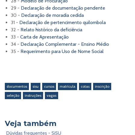
28 -
Modelo de Procuração
29 -
Declaração de documentação pendente
30 -
Declaração de moradia cedida
31 -
Declaração de pertencimento quilombola
32 -
Relato histórico da deficiência
33 -
Carta de Apresentação
34 -
Declaração Complementar - Ensino Médio
35 -
Requerimento para Uso de Nome Social
documentos
sisu
cursos
matrícula
cotas
inscrição
seleção
instruções
vagas
Veja também
Dúvidas frequentes - SiSU