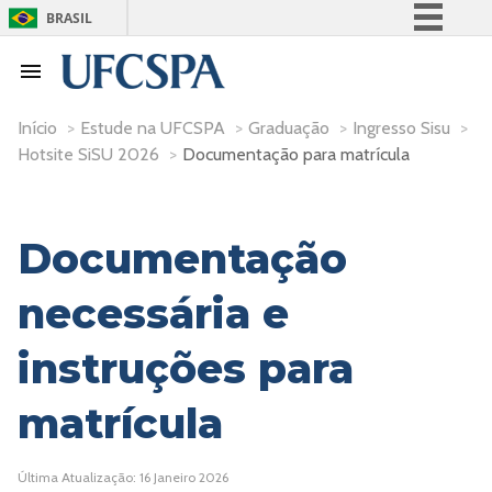
BRASIL
Simplifique!
Comunica BR
Participe
Início
>
Estude na UFCSPA
>
Graduação
>
Ingresso Sisu
>
Hotsite SiSU 2026
>
Documentação para matrícula
Acesso à informação
Legislação
Canais
Documentação
necessária e
instruções para
matrícula
Última Atualização: 16 Janeiro 2026