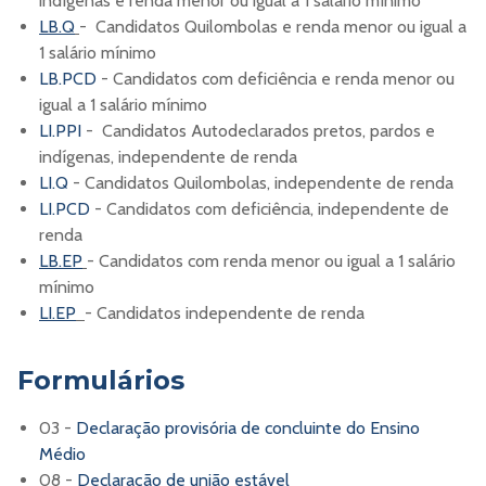
indígenas e renda menor ou igual a 1 salário mínimo
LB.Q
- Candidatos Quilombolas e renda menor ou igual a
1 salário mínimo
LB.PCD
- Candidatos com deficiência e renda menor ou
igual a 1 salário mínimo
LI.PPI
- Candidatos Autodeclarados pretos, pardos e
indígenas, independente de renda
LI.Q
- Candidatos Quilombolas, independente de renda
LI.PCD
- Candidatos com deficiência, independente de
renda
LB.EP
- Candidatos com renda menor ou igual a 1 salário
mínimo
LI.EP
- Candidatos independente de renda
Formulários
03 -
Declaração provisória de concluinte do Ensino
Médio
08 -
Declaração de união estável