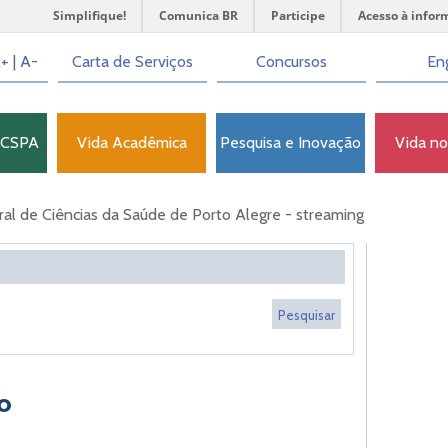
Simplifique!
Comunica BR
Participe
Acesso à infor
+
|
A-
Carta de Serviços
Concursos
Eng
FCSPA
Vida Acadêmica
Pesquisa e Inovação
Vida n
l de Ciências da Saúde de Porto Alegre - streaming
o