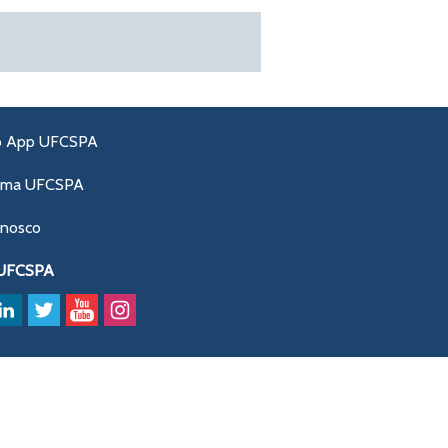
o App UFCSPA
ama UFCSPA
onosco
 UFCSPA