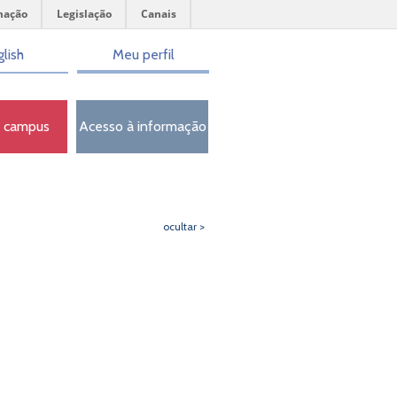
mação
Legislação
Canais
lish
Meu perfil
o campus
Acesso à informação
ocultar >