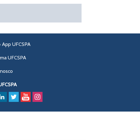
o App UFCSPA
ama UFCSPA
onosco
 UFCSPA