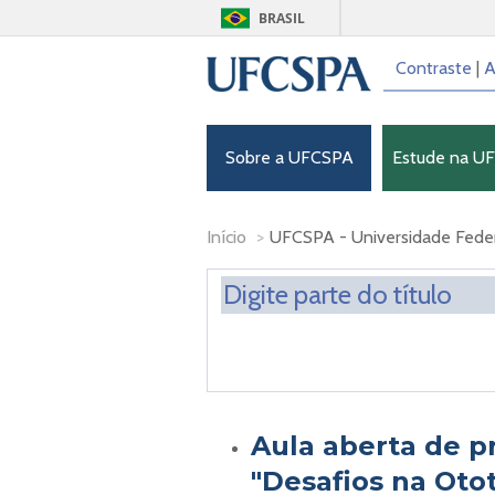
BRASIL
Contraste
|
A
Sobre a UFCSPA
Estude na U
Início
>
UFCSPA - Universidade Federa
Aula aberta de p
"Desafios na Oto