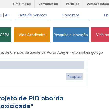
Simplifique!
Comunica BR
Participe
Acesso à infor
+
|
A-
Carta de Serviços
Concursos
Eng
FCSPA
Vida Acadêmica
Pesquisa e Inovação
Vida n
l de Ciências da Saúde de Porto Alegre - otorinolaringologia
rojeto de PID aborda
toxicidade"