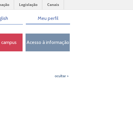
mação
Legislação
Canais
lish
Meu perfil
o campus
Acesso à informação
ocultar >