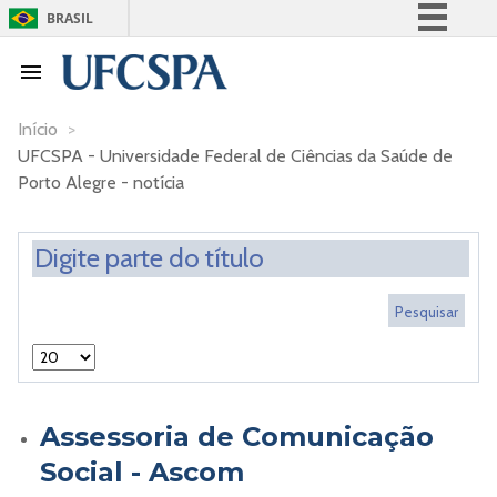
BRASIL
Simplifique!
Comunica BR
Participe
Início
>
UFCSPA - Universidade Federal de Ciências da Saúde de
Acesso à informação
Porto Alegre - notícia
Legislação
Canais
Assessoria de Comunicação
Social - Ascom