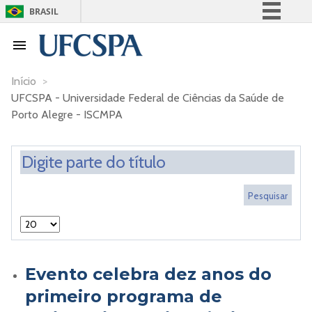
BRASIL
Simplifique!
Comunica BR
Participe
Início
>
UFCSPA - Universidade Federal de Ciências da Saúde de
Acesso à informação
Porto Alegre - ISCMPA
Legislação
Canais
Evento celebra dez anos do
primeiro programa de