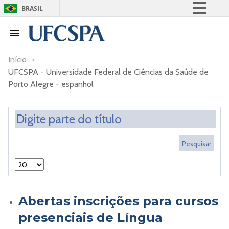
BRASIL
Simplifique!
Comunica BR
Participe
Início
>
UFCSPA - Universidade Federal de Ciências da Saúde de
Acesso à informação
Porto Alegre - espanhol
Legislação
Canais
Abertas inscrições para cursos
presenciais de Língua