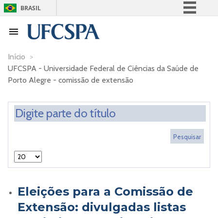
BRASIL
Simplifique!
Comunica BR
Participe
Início
>
UFCSPA - Universidade Federal de Ciências da Saúde de
Acesso à informação
Porto Alegre - comissão de extensão
Legislação
Canais
Eleições para a Comissão de
Extensão: divulgadas listas