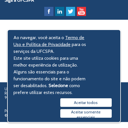
Siga a UFCSPA
Ao navegar, você aceita o
Termo de
Uso e Política de Privacidade
para os
serviços da UFCSPA.
Este site utiliza cookies para uma
melhor experiência de utilização.
Alguns são essenciais para o
funcionamento do site e não podem
ser desabilitados.
Selecione
como
UFCSPA – Universidade Federal de Ciências da Saúde de Porto Alegre
prefere utilizar estes recursos.
Rua Sarmento Leite, 245 - Centro Histórico
90050-170 Porto Alegre, RS, Brasil
Aceitar todos
Política de privacidade
Aceitar somente
© 2009-2026 UFCSPA
essenciais