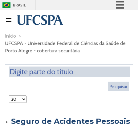
BRASIL
Simplifique!
Comunica BR
Participe
Início
>
UFCSPA - Universidade Federal de Ciências da Saúde de
Acesso à informação
Porto Alegre - cobertura securitária
Legislação
Canais
Seguro de Acidentes Pessoais